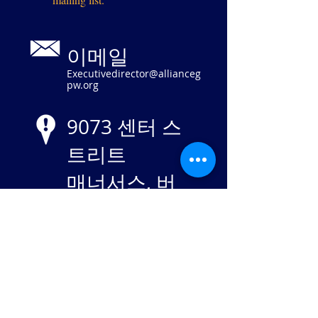
이메일
Executivedirector@allianceg
pw.org
9073 센터 스
트리트
매너서스, 버
지니아 20110
EIN
84-
2869982