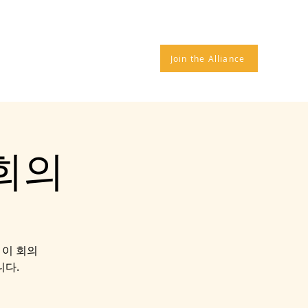
ALLIANCE EVENTS
More
Join the Alliance
회의
의. 이 회의
니다.