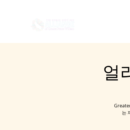
집
에 대한
Gen
얼
Greate
는 