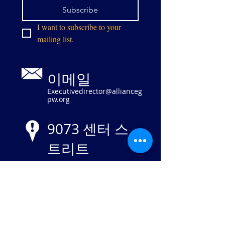
Subscribe
I want to subscribe to your 
mailing list.
이메일
Executivedirector@allianceg
pw.org
9073 센터 스
트리트
매너서스, 버
지니아 20110