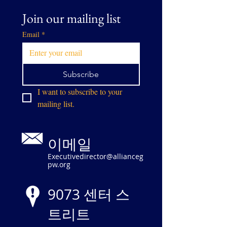
Join our mailing list
Email
*
Subscribe
I want to subscribe to your 
mailing list.
이메일
Executivedirector@allianceg
pw.org
9073 센터 스
트리트