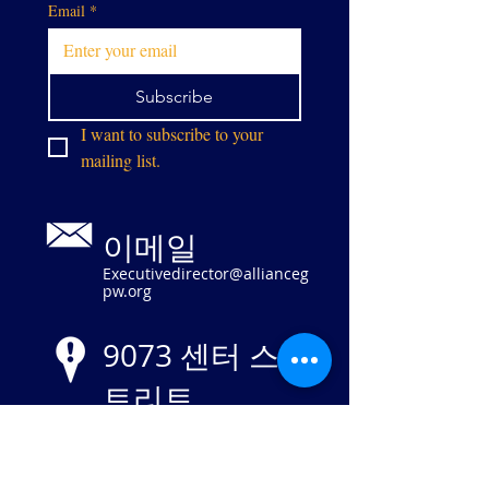
Email
*
Subscribe
I want to subscribe to your 
mailing list.
이메일
Executivedirector@allianceg
pw.org
9073 센터 스
트리트
매너서스, 버
지니아 20110