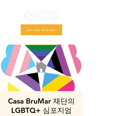
Join the Alliance
Casa BruMar 재단의
LGBTQ+ 심포지엄