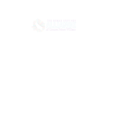
집
에 대한
Gen