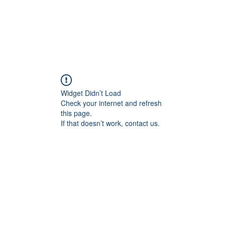
eral
우리와 함께 일
DONATE
General
지역 사회
Widget Didn’t Load
Check your internet and refresh
this page.
If that doesn’t work, contact us.