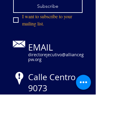
Subscribe
I want to subscribe to your 
mailing list.
EMAIL
directorejecutivo@allianceg
pw.org
Calle Centro
9073
Manassas,
VA 20110