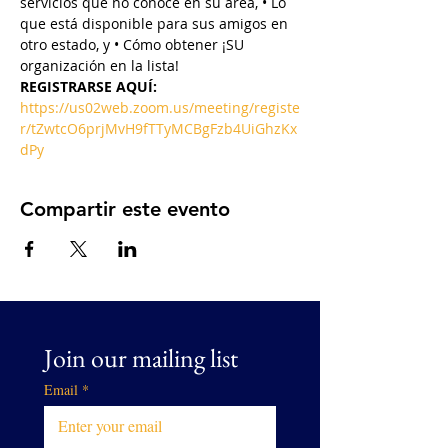
servicios que no conoce en su área, • Lo 
que está disponible para sus amigos en 
otro estado, y • Cómo obtener ¡SU 
organización en la lista!
REGISTRARSE AQUÍ:
https://us02web.zoom.us/meeting/registe
r/tZwtcO6prjMvH9fTTyMCBgFzb4UiGhzKx
dPy
Compartir este evento
Join our mailing list
Email
*