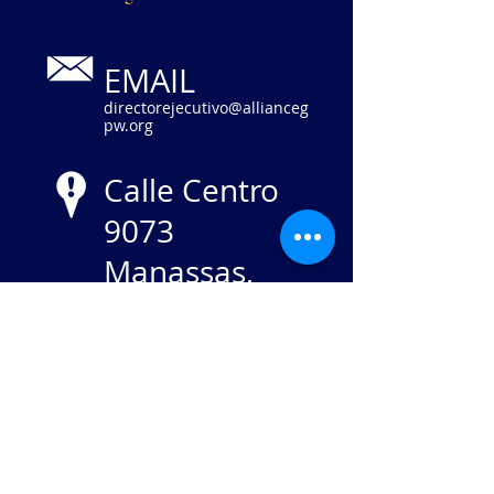
EMAIL
directorejecutivo@allianceg
pw.org
Calle Centro
9073
Manassas,
VA 20110
NIE
84-
2869982